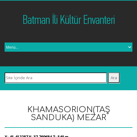
KHAMASORION(TAŞ
SANDUKA) MEZAR
X: 41,412287 Y: 37,769684 Z: 540 m